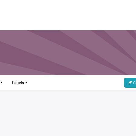
ervices
Trust in us
Press
Work with us
Contact
Labels
Cl