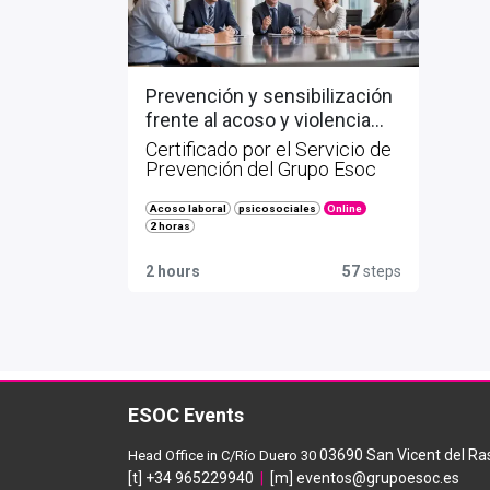
Prevención y sensibilización
frente al acoso y violencia
laboral y sexual
Certificado por el Servicio de
Prevención del Grupo Esoc
Online
Acoso laboral
psicosociales
2 horas
2 hours
57
steps
ESOC Events
03690 San Vicent del Ras
Head Office in C/Río Duero 30
[t] +34 965229940
|
[m] eventos@grupoesoc.es