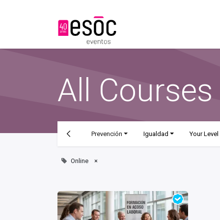
About us
S
All Courses
Prevención
Igualdad
Your Level
Online
×