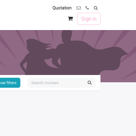
Quotation
 us
Forum
Sign in
ear filters