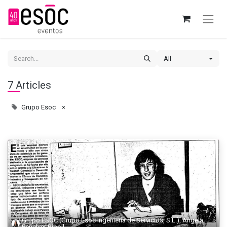
All
7 Articles
Grupo Esoc
×
Grupo ESOC (Grupo Esoc Ingeniería de Servicios, S.L.), Ángela
Peñalver Ripoll