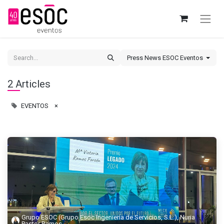
Press News ESOC Eventos
2 Articles
EVENTOS
×
Grupo ESOC (Grupo Esoc Ingeniería de Servicios, S.L.), Nuria
Pastor Ramos