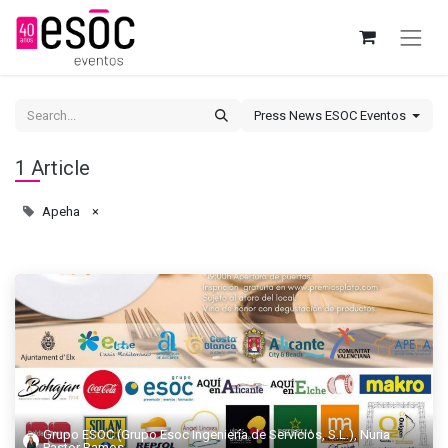
Press News ESOC Eventos
1 Article
Apeha
×
Grupo ESOC (Grupo Esoc Ingeniería de Servicios, S.L.), Nuria
Pastor Ramos