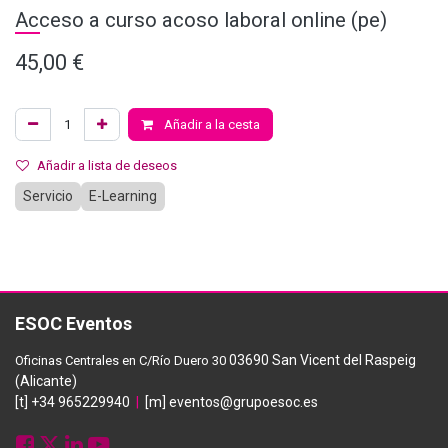
Acceso a curso acoso laboral online (pe)
45,00
€
Añadir a la cesta
Añadir a lista de deseos
Servicio
E-Learning
ESOC Eventos
03690 San Vicent del Raspeig
Oficinas Centrales en C/Río Duero 30
(Alicante)
[t] +34 965229940
|
[m] eventos@grupoesoc.es