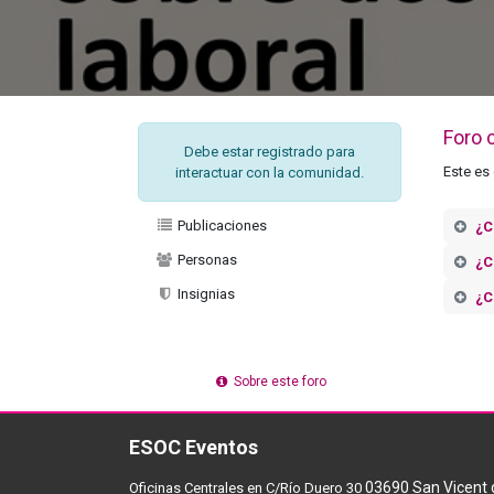
Foro 
Debe estar registrado para
Este es 
interactuar con la comunidad.
Publicaciones
¿C
Personas
¿C
Insignias
¿C
Sobre este foro
ESOC Eventos
03690 San Vicent d
Oficinas Centrales en C/Río Duero 30