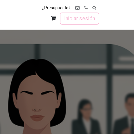
¿Presupuesto?
osotros
Contacto
Foro
Iniciar sesión