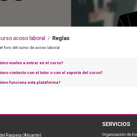
curso acoso laboral
Reglas
el foro del curso de acoso laboral
ómo vuelvo a entrar en el curso?
ómo contacto con el tutor o con el soporte del curso?
ómo funciona esta plataforma?
SERVICIOS
Organización de Ev
el Raspeig (Alicante)