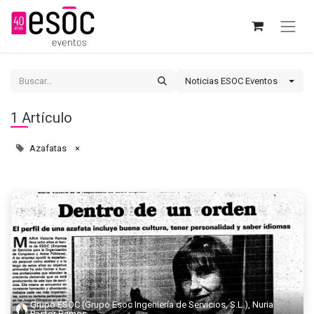
Noticias ESOC Eventos
1 Artículo
Azafatas
×
Grupo ESOC (Grupo Esoc Ingeniería de Servicios, S.L.), Nuria
Pastor Ramos